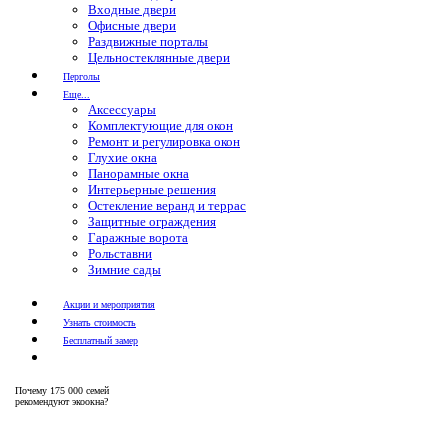
Входные двери
Офисные двери
Раздвижные порталы
Цельностеклянные двери
Перголы
Еще...
Аксессуары
Комплектующие для окон
Ремонт и регулировка окон
Глухие окна
Панорамные окна
Интерьерные решения
Остекление веранд и террас
Защитные ограждения
Гаражные ворота
Рольставни
Зимние сады
Акции и мероприятия
Узнать стоимость
Бесплатный замер
Почему
175 000 семей
рекомендуют экоокна?