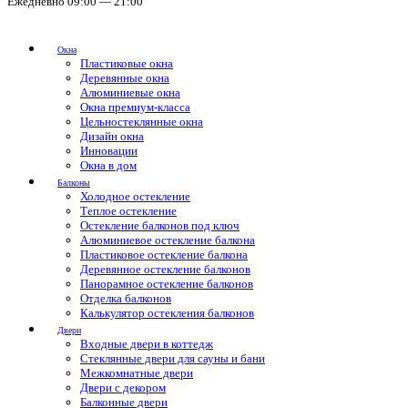
Ежедневно 09:00 — 21:00
Окна
Пластиковые окна
Деревянные окна
Алюминиевые окна
Окна премиум-класса
Цельностеклянные окна
Дизайн окна
Инновации
Окна в дом
Балконы
Холодное остекление
Теплое остекление
Остекление балконов под ключ
Алюминиевое остекление балкона
Пластиковое остекление балкона
Деревянное остекление балконов
Панорамное остекление балконов
Отделка балконов
Калькулятор остекления балконов
Двери
Входные двери в коттедж
Стеклянные двери для сауны и бани
Межкомнатные двери
Двери с декором
Балконные двери