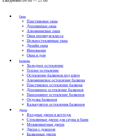
Ежедневно 09:00 — 21:00
Окна
Пластиковые окна
Деревянные окна
Алюминиевые окна
Окна премиум-класса
Цельностеклянные окна
Дизайн окна
Инновации
Окна в дом
Балконы
Холодное остекление
Теплое остекление
Остекление балконов под ключ
Алюминиевое остекление балкона
Пластиковое остекление балкона
Деревянное остекление балконов
Панорамное остекление балконов
Отделка балконов
Калькулятор остекления балконов
Двери
Входные двери в коттедж
Стеклянные двери для сауны и бани
Межкомнатные двери
Двери с декором
Балконные двери