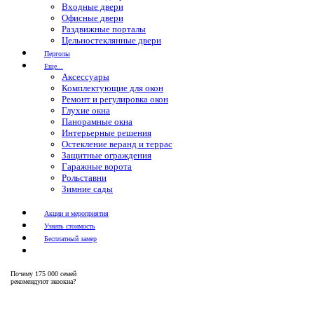
Входные двери
Офисные двери
Раздвижные порталы
Цельностеклянные двери
Перголы
Еще...
Аксессуары
Комплектующие для окон
Ремонт и регулировка окон
Глухие окна
Панорамные окна
Интерьерные решения
Остекление веранд и террас
Защитные ограждения
Гаражные ворота
Рольставни
Зимние сады
Акции и мероприятия
Узнать стоимость
Бесплатный замер
Почему
175 000 семей
рекомендуют экоокна?