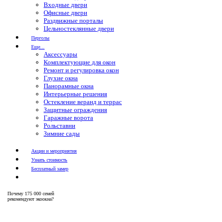
Входные двери
Офисные двери
Раздвижные порталы
Цельностеклянные двери
Перголы
Еще...
Аксессуары
Комплектующие для окон
Ремонт и регулировка окон
Глухие окна
Панорамные окна
Интерьерные решения
Остекление веранд и террас
Защитные ограждения
Гаражные ворота
Рольставни
Зимние сады
Акции и мероприятия
Узнать стоимость
Бесплатный замер
Почему
175 000 семей
рекомендуют экоокна?