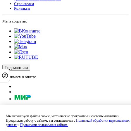
Строителям
Контакты
Мы в соцсетях
Подписаться
Принимаем к оплате
Оплатить заказ
Оставляя на сайте свои контактные данные, Вы даете согласие на обработку
Мы используем файлы cookie, метрические программы и системы аналитики.
своих персональных данных в соответствии с
политикой
Продолжая работу с сайтом, вы соглашаетесь с
Политикой обработки персональных
конфиденциальности
.
данных
и
Правилами пользования сайтом.
Сайт не является публичной офертой и носит информационный характер.