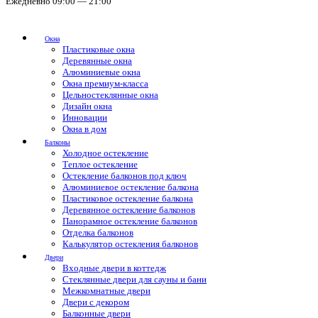
Ежедневно 09:00 — 21:00
Окна
Пластиковые окна
Деревянные окна
Алюминиевые окна
Окна премиум-класса
Цельностеклянные окна
Дизайн окна
Инновации
Окна в дом
Балконы
Холодное остекление
Теплое остекление
Остекление балконов под ключ
Алюминиевое остекление балкона
Пластиковое остекление балкона
Деревянное остекление балконов
Панорамное остекление балконов
Отделка балконов
Калькулятор остекления балконов
Двери
Входные двери в коттедж
Стеклянные двери для сауны и бани
Межкомнатные двери
Двери с декором
Балконные двери